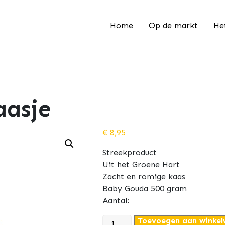
Home
Op de markt
He
aasje
€
8,95
Streekproduct
Uit het Groene Hart
Zacht en romige kaas
Baby Gouda 500 gram
Aantal:
Boeren
Toevoegen aan winke