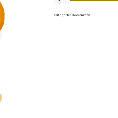
pond
kaasje
Categorie:
Boerenkaas
aantal