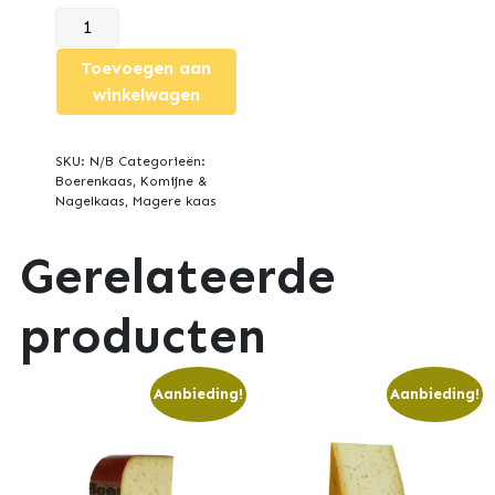
20+
Boeren
Toevoegen aan
Leidse
winkelwagen
oud
(komijn)
aantal
SKU:
N/B
Categorieën:
Boerenkaas
,
Komijne &
Nagelkaas
,
Magere kaas
Gerelateerde
producten
Aanbieding!
Aanbieding!