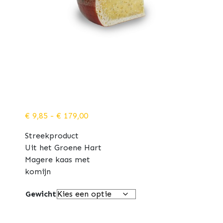
Prijsklasse:
€
9,85
-
€
179,00
€ 9,85
Streekproduct
tot
Uit het Groene Hart
€ 179,00
Magere kaas met
komijn
Gewicht