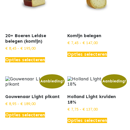
20+ Boeren Leidse
Komijn belegen
belegen (komijn)
Prijsklasse:
€
7,45
-
€
147,00
€ 7,45
Prijsklasse:
€
8,45
-
€
195,00
Dit
tot
€ 8,45
Opties selecteren
product
Dit
€ 147,00
tot
Opties selecteren
heeft
product
€ 195,00
meerdere
heeft
variaties.
meerdere
Deze
variaties.
optie
Deze
Aanbieding!
Aanbieding!
kan
optie
gekozen
kan
worden
Gouwenaar Light pikant
Holland Light kruiden
gekozen
op
worden
18%
Prijsklasse:
€
8,95
-
€
189,00
de
op
€ 8,95
Prijsklasse:
€
7,75
-
€
137,00
Dit
productpa
de
tot
€ 7,75
Opties selecteren
product
Dit
€ 189,00
productpagina
tot
heeft
Opties selecteren
product
€ 137,00
meerdere
heeft